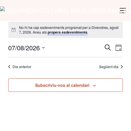
Vés al contingut
Navegació principal
No hi ha cap esdeveniments programat per a Divendres, agost
7, 2026. Aneu als
propers esdeveniments
.
Nav
07/08/2026
Navegac
Cerca
Dia
de
visual
Selecciona
visu
una
i
Dia anterior
Següent dia
data.
Esd
cerca
d'Esdev
Subscriviu-vos al calendari