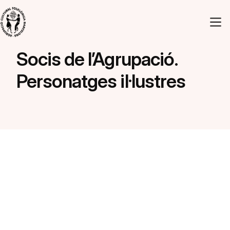
Vés al contingut
Navegació principal
Socis de l’Agrupació.
Personatges il·lustres