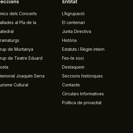
Seccions
Entitat
mics dels Concerts
L’Agrupació
allades al Pla de la
El centenari
atedral
Junta Directiva
ramaturgs
Història
rup de Muntanya
Estatuts i Règim intern
rup de Teatre Eduard
Fes-te soci
osta
Destaquem
emorial Joaquim Serra
Seccions històriques
urisme Cultural
Contacte
Circulars Informatives
Política de privacitat