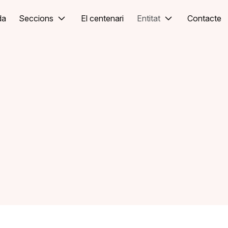
da
Seccions
El centenari
Entitat
Contacte