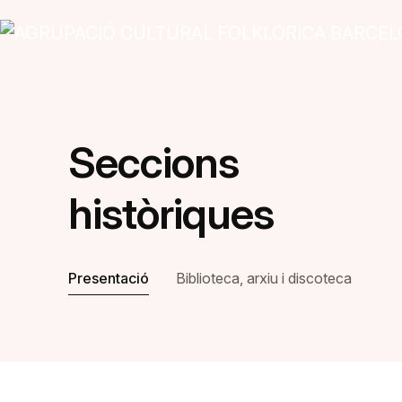
Vés al contingut
Seccions
històriques
Presentació
Biblioteca, arxiu i discoteca