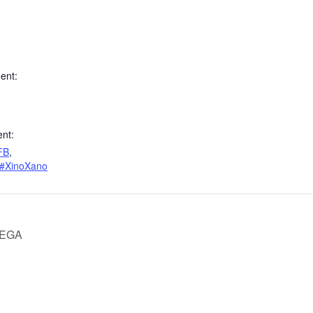
ent:
nt:
FB
,
#XinoXano
REGA