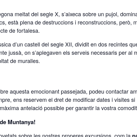
segona meitat del segle X, s’aixeca sobre un pujol, domi
ics, està plena de destruccions i reconstruccions, però, m
cte de fortalesa.
sica d’un castell del segle XII, dividit en dos recintes q
ecinte jussà, on s’aplegaven els serveis necessaris per al
ltat de muralles.
sobre aquesta emocionant passejada, podeu contactar amb
re, ens reservem el dret de modificar dates i visites si
màxima antelació possible per garantir la vostra comodit
p de Muntanya!
novetats sobre les nostres properes excursions, com la
p