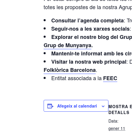
totes les propostes de la nostra Agru
: T
Consultar l’agenda completa
:
Seguir-nos a les xarxes socials
Explorar el nostre blog del Gr
Grup de Munyanya
.
Mantenir-te informat amb les cir
: 
Visitar la nostra web principal
.
Folklòrica Barcelona
Entitat associada a la
FEEC
Afegeix al calendari
MOSTRA 
DETALLS
Data:
gener 11