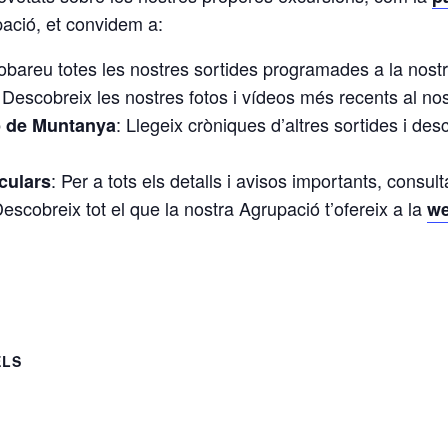
pació, et convidem a:
robareu totes les nostres sortides programades a la nost
 Descobreix les nostres fotos i vídeos més recents al no
: Llegeix cròniques d’altres sortides i des
up de Muntanya
: Per a tots els detalls i avisos importants, consul
culars
Descobreix tot el que la nostra Agrupació t’ofereix a la
we
ELS