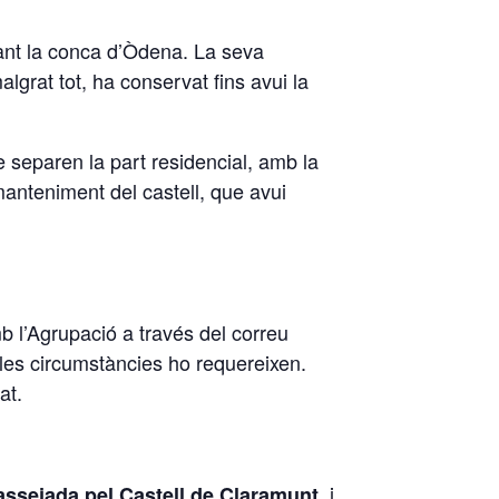
nant la conca d’Òdena. La seva
algrat tot, ha conservat fins avui la
ue separen la part residencial, amb la
 manteniment del castell, que avui
 l’Agrupació a través del correu
 les circumstàncies ho requereixen.
at.
, i
assejada pel Castell de
Claramunt