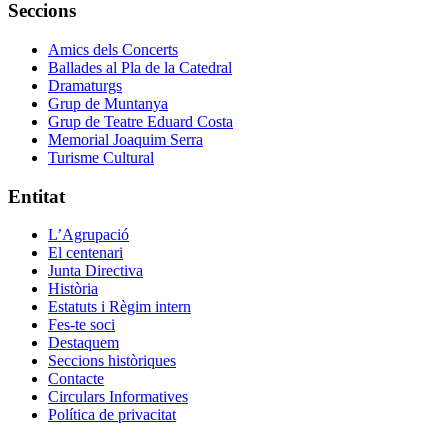
Seccions
Amics dels Concerts
Ballades al Pla de la Catedral
Dramaturgs
Grup de Muntanya
Grup de Teatre Eduard Costa
Memorial Joaquim Serra
Turisme Cultural
Entitat
L’Agrupació
El centenari
Junta Directiva
Història
Estatuts i Règim intern
Fes-te soci
Destaquem
Seccions històriques
Contacte
Circulars Informatives
Política de privacitat