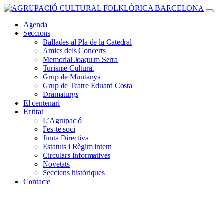
Vés al contingut
Navegació
principal
Agenda
Seccions
Ballades al Pla de la Catedral
Amics dels Concerts
Memorial Joaquim Serra
Turisme Cultural
Grup de Muntanya
Grup de Teatre Eduard Costa
Dramaturgs
El centenari
Entitat
L’Agrupació
Fes-te soci
Junta Directiva
Estatuts i Règim intern
Circulars Informatives
Novetats
Seccions històriques
Contacte