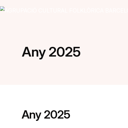
Vés al contingut
Navegació principal
Any 2025
Any 2025