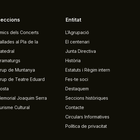
Seccions
Entitat
mics dels Concerts
L’Agrupació
allades al Pla de la
El centenari
atedral
Junta Directiva
ramaturgs
Història
rup de Muntanya
Estatuts i Règim intern
rup de Teatre Eduard
Fes-te soci
osta
Destaquem
emorial Joaquim Serra
Seccions històriques
urisme Cultural
Contacte
Circulars Informatives
Política de privacitat