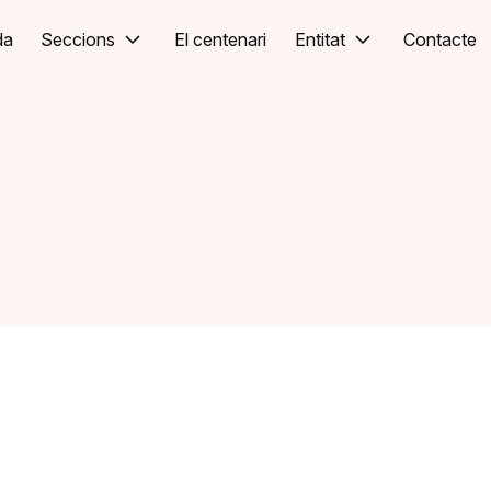
da
Seccions
El centenari
Entitat
Contacte