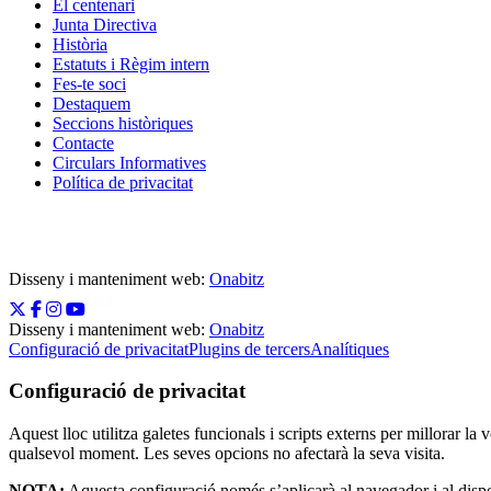
El centenari
Junta Directiva
Història
Estatuts i Règim intern
Fes-te soci
Destaquem
Seccions històriques
Contacte
Circulars Informatives
Política de privacitat
Disseny i manteniment web:
Onabitz
Disseny i manteniment web:
Onabitz
Configuració de privacitat
Plugins de tercers
Analítiques
Configuració de privacitat
Aquest lloc utilitza galetes funcionals i scripts externs per millorar la 
qualsevol moment. Les seves opcions no afectarà la seva visita.
NOTA:
Aquesta configuració només s’aplicarà al navegador i al dispos