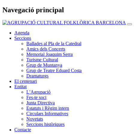
Vés al contingut
Navegació principal
Agenda
Seccions
Ballades al Pla de la Catedral
Amics dels Concerts
Memorial Joaquim Serra
Turisme Cultural
Grup de Muntanya
Grup de Teatre Eduard Costa
Dramaturgs
El centenari
Entitat
L’Agrupació
Fes-te soci
Junta Directiva
Estatuts i Règim intern
Circulars Informatives
Novetats
Seccions històriques
Contacte