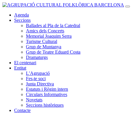
Vés al contingut
Navegació
principal
Agenda
Seccions
Ballades al Pla de la Catedral
Amics dels Concerts
Memorial Joaquim Serra
Turisme Cultural
Grup de Muntanya
Grup de Teatre Eduard Costa
Dramaturgs
El centenari
Entitat
L’Agrupació
Fes-te soci
Junta Directiva
Estatuts i Règim intern
Circulars Informatives
Novetats
Seccions històriques
Contacte