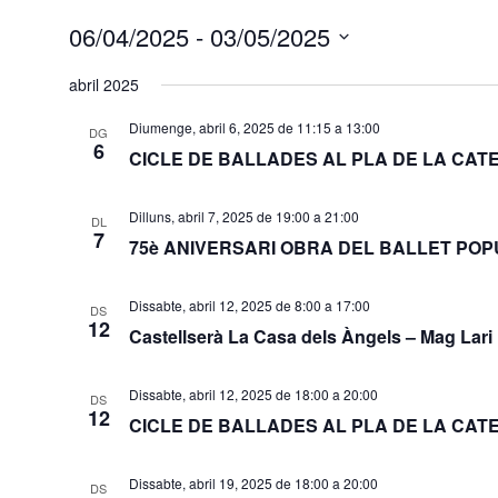
06/04/2025
 - 
03/05/2025
Selecciona
una
abril 2025
data.
Diumenge, abril 6, 2025 de 11:15
a
13:00
DG
6
CICLE DE BALLADES AL PLA DE LA CAT
Dilluns, abril 7, 2025 de 19:00
a
21:00
DL
7
75è ANIVERSARI OBRA DEL BALLET POP
Dissabte, abril 12, 2025 de 8:00
a
17:00
DS
12
Castellserà La Casa dels Àngels – Mag Lari
Dissabte, abril 12, 2025 de 18:00
a
20:00
DS
12
CICLE DE BALLADES AL PLA DE LA CAT
Dissabte, abril 19, 2025 de 18:00
a
20:00
DS