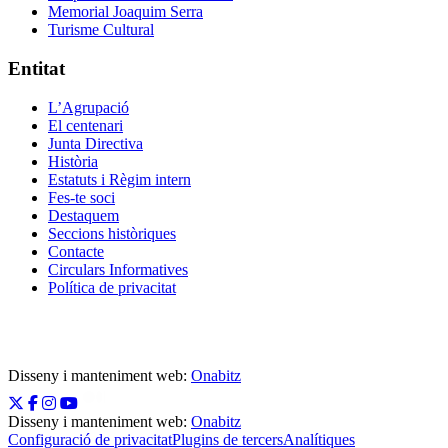
Memorial Joaquim Serra
Turisme Cultural
Entitat
L’Agrupació
El centenari
Junta Directiva
Història
Estatuts i Règim intern
Fes-te soci
Destaquem
Seccions històriques
Contacte
Circulars Informatives
Política de privacitat
Disseny i manteniment web:
Onabitz
Disseny i manteniment web:
Onabitz
Configuració de privacitat
Plugins de tercers
Analítiques