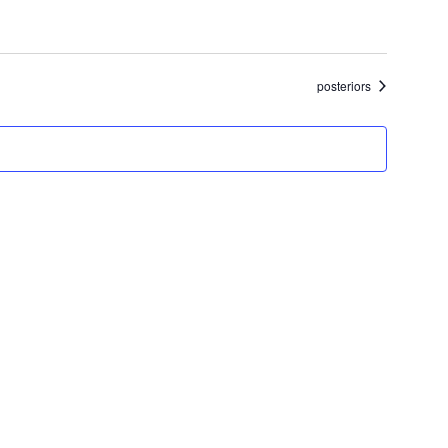
Esdeveniments
posteriors