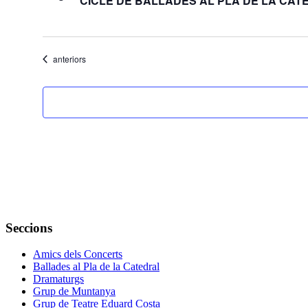
CICLE DE BALLADES AL PLA DE LA CAT
Esdeveniments
anteriors
Seccions
Amics dels Concerts
Ballades al Pla de la Catedral
Dramaturgs
Grup de Muntanya
Grup de Teatre Eduard Costa