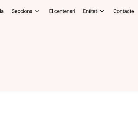
da
Seccions
El centenari
Entitat
Contacte