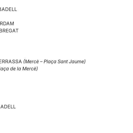
ABADELL
TERDAM
LOBREGAT
 TERRASSA
(Mercè – Plaça Sant Jaume)
laça de la Mercè)
ABADELL