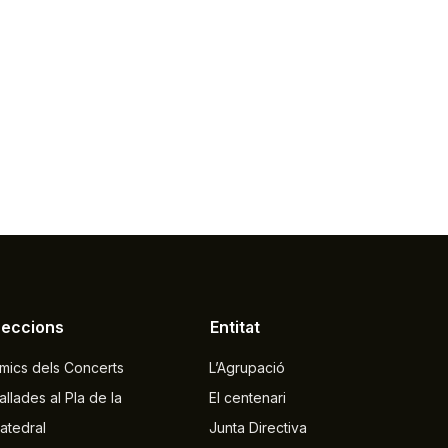
Seccions
Entitat
mics dels Concerts
L’Agrupació
allades al Pla de la
El centenari
atedral
Junta Directiva