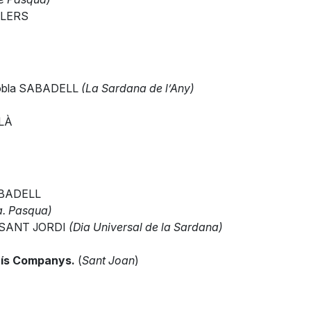
LLERS
Cobla SABADELL
(La Sardana de l’Any)
LLÀ
ABADELL
2a. Pasqua)
a SANT JORDI
(Dia Universal de la Sardana)
uís Companys.
(
Sant Joan
)