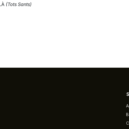
LLÀ
(Tots Sants)
A
B
C