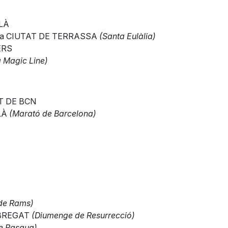
LLÀ
bla CIUTAT DE TERRASSA
(Santa Eulàlia)
ERS
 Magic Line)
AT DE BCN
LLÀ
(Marató de Barcelona)
de Rams)
OBREGAT
(Diumenge de Resurrecció)
de Pasqua)