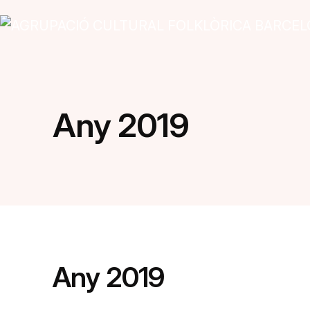
Vés al contingut
Navegació principal
Any 2019
Any 2019