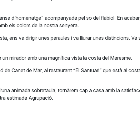
“Dansa d’homenatge” acompanyada pel so del flabiol. En acabar,
 amb els colors de la nostra senyera.
ta, ens va dirigir unes paraules i va lliurar unes distincions. 
i ha un mirador amb una magnífica vista la costa del Maresme.
ó de Canet de Mar, al restaurant “El Santuari” que està al costa
d’una animada sobretaula, tornàrem cap a casa amb la satisfacc
ostra estimada Agrupació.