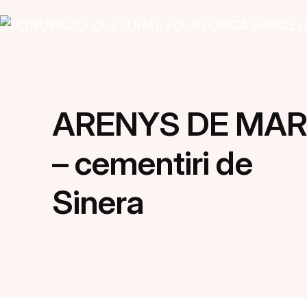
Vés al contingut
Navegació principal
ARENYS DE MA
– cementiri de
Sinera