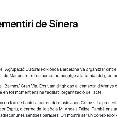
entiri de Sinera
 l’Agrupació Cultural Folklòrica Barcelona va organitzar dintr
nys de Mar per retre l’esmentat homenatge a la tomba del gran p
itual, Balmes/ Gran Via. Ens vam dirigir cap al cementiri d’Areny
en tot moment ens ha facilitat l’organització de l’acte.
 amb un toc de flabiol a càrrec del músic Joan Gómez. La presen
r Espriu, a càrrec de la sòcia M. Àngels Felipe. També ens a
adreçar unes sentides paraules. On mostrà ser un coneixedor de 