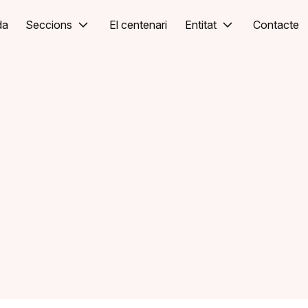
da
Seccions
El centenari
Entitat
Contacte