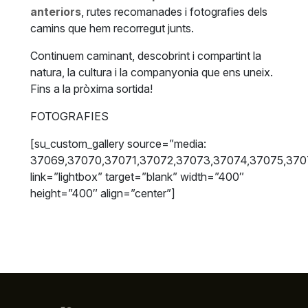
anteriors
, rutes recomanades i fotografies dels
camins que hem recorregut junts.
Continuem caminant, descobrint i compartint la
natura, la cultura i la companyonia que ens uneix.
Fins a la pròxima sortida!
FOTOGRAFIES
[su_custom_gallery source=”media:
37069,37070,37071,37072,37073,37074,37075,370
link=”lightbox” target=”blank” width=”400″
height=”400″ align=”center”]