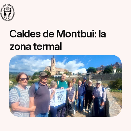
Vés al contingut
Navegació principal
Caldes de Montbui: la
zona termal