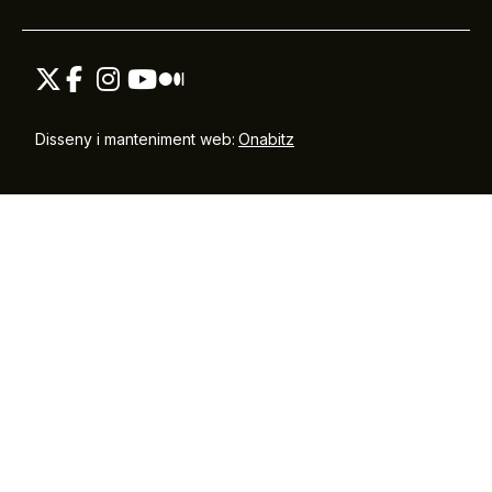
Disseny i manteniment web:
Onabitz