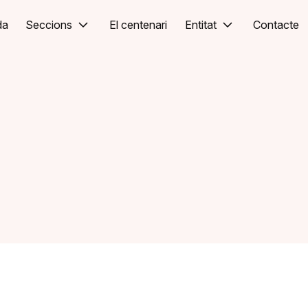
da
Seccions
El centenari
Entitat
Contacte