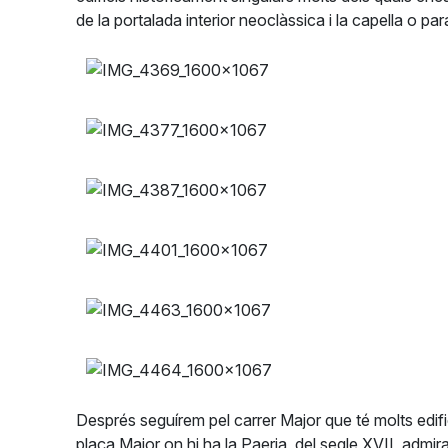
de la portalada interior neoclàssica i la capella o p
Després seguírem pel carrer Major que té molts edifi
plaça Major on hi ha la Paeria, del segle XVII, admir