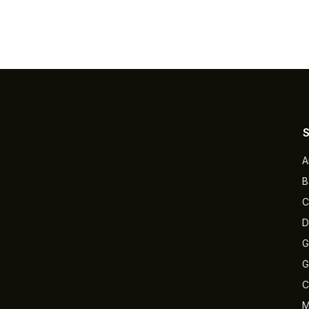
A
B
C
D
G
G
C
M