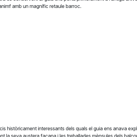
aranimf amb un magnífic retaule barroc.
cis històricament interessants dels quals el guia ens anava expl
ant la seva austera façana i les treballades mènsules dels balco