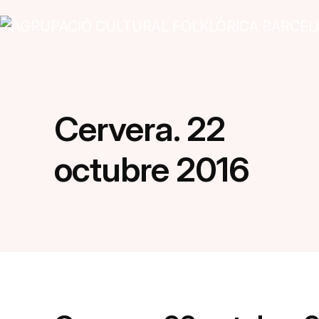
Vés al contingut
Navegació principal
Cervera. 22
octubre 2016