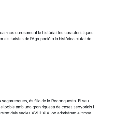
ar-nos curosament la història i les característiques
 els turistes de l’Agrupació a la històrica ciutat de
s segarrenques, és filla de la Reconquesta. El seu
nt el poble amb una gran riquesa de cases senyorials i
ersitat dels segles XVIII-XIX, on admiràrem el timpà