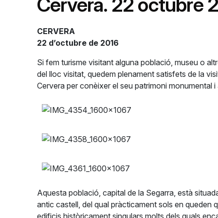
Cervera. 22 octubre 
CERVERA
22 d’octubre de 2016
Si fem turisme visitant alguna població, museu o alt
del lloc visitat, quedem plenament satisfets de la vis
Cervera per conèixer el seu patrimoni monumental i a
Aquesta població, capital de la Segarra, està situad
antic castell, del qual pràcticament sols en queden qu
edificis històricament singulars molts dels quals enc