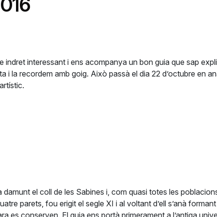
2016
re indret interessant i ens acompanya un bon guia que sap explic
ita i la recordem amb goig. Això passà el dia 22 d’octubre en anar
rtístic.
a damunt el coll de les Sabines i, com quasi totes les poblacion
atre parets, fou erigit el segle XI i al voltant d’ell s’anà forma
ara es conserven. El guia ens portà primerament a l’antiga univ