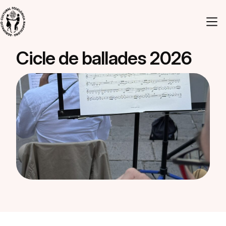
Vés al contingut
Cicle de ballades 2026