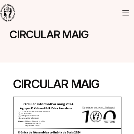
Vés al contingut
Navegació principal
CIRCULAR MAIG
CIRCULAR MAIG