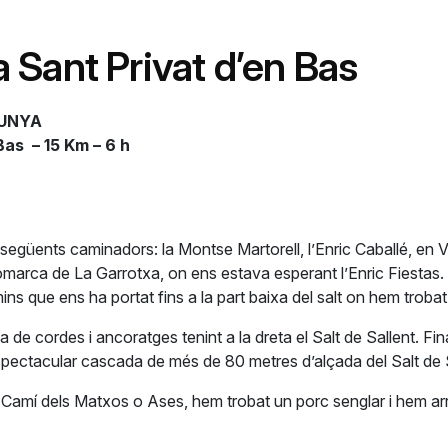
 a Sant Privat d’en Bas
LUNYA
 Bas – 15 Km – 6 h
l següents caminadors: la Montse Martorell, l’Enric Caballé, en
a comarca de La Garrotxa, on ens estava esperant l’Enric Fiestas
ins que ens ha portat fins a la part baixa del salt on hem trobat
 de cordes i ancoratges tenint a la dreta el Salt de Sallent. Fina
espectacular cascada de més de 80 metres d’alçada del Salt de 
 al Camí dels Matxos o Ases, hem trobat un porc senglar i hem a