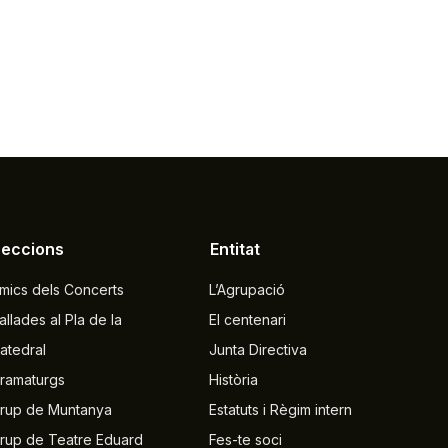
Seccions
Entitat
mics dels Concerts
L’Agrupació
allades al Pla de la
El centenari
atedral
Junta Directiva
ramaturgs
Història
rup de Muntanya
Estatuts i Règim intern
rup de Teatre Eduard
Fes-te soci