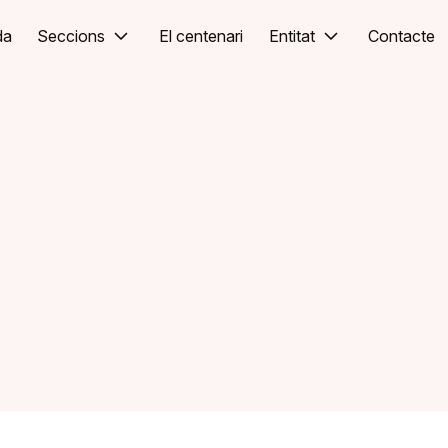
da
Seccions
El centenari
Entitat
Contacte