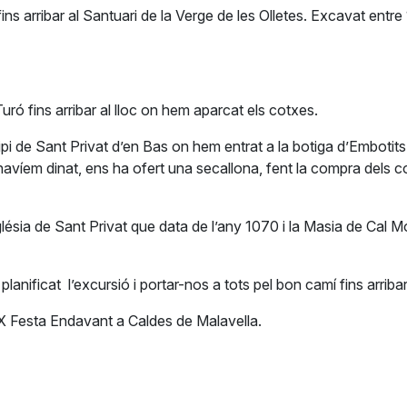
s arribar al Santuari de la Verge de les Olletes. Excavat entre
ró fins arribar al lloc on hem aparcat els cotxes.
pi de Sant Privat d’en Bas on hem entrat a la botiga d’Embotit
avíem dinat, ens ha ofert una secallona, fent la compra dels 
ia de Sant Privat que data de l’any 1070 i la Masia de Cal Monjo,
lanificat l’excursió i portar-nos a tots pel bon camí fins arribar
X Festa Endavant a Caldes de Malavella.