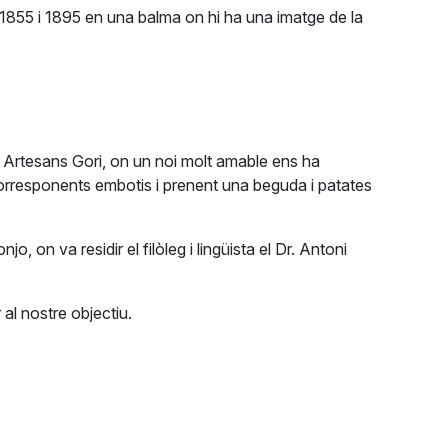
 1855 i 1895 en una balma on hi ha una imatge de la
s Artesans Gori, on un noi molt amable ens ha
corresponents embotis i prenent una beguda i patates
 on va residir el filòleg i lingüista el Dr. Antoni
 al nostre objectiu.