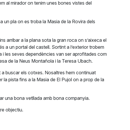
nem al mirador on tenim unes bones vistes del
 un pla on es troba la Masia de la Rovira dels
arribar a la plana sota la gran roca on s’aixeca el
 a un portal del castell. Sortint a l’exterior trobem
ia i les seves dependències van ser aprofitades com
ntilesa de la Neus Montañola i la Teresa Ubach.
at a buscar els cotxes. Nosaltres hem continuat
 la pista fins a la Masia de El Pujol on a prop de la
ssar una bona vetllada amb bona companyia.
re objectiu.