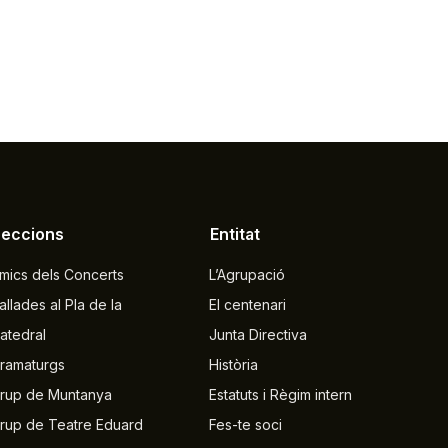
Seccions
Entitat
mics dels Concerts
L’Agrupació
allades al Pla de la
El centenari
atedral
Junta Directiva
ramaturgs
Història
rup de Muntanya
Estatuts i Règim intern
rup de Teatre Eduard
Fes-te soci