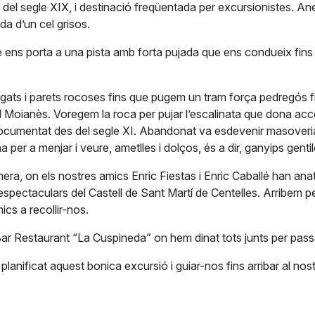
s del segle XIX, i destinació freqüentada per excursionistes. A
da d’un cel grisos.
 ens porta a una pista amb forta pujada que ens condueix fins a
s i parets rocoses fins que pugem un tram força pedregós fins 
el Moianès. Voregem la roca per pujar l’escalinata que dona accés
à documentat des del segle XI. Abandonat va esdevenir masover
ona per a menjar i veure, ametlles i dolços, és a dir, ganyips ge
imera, on els nostres amics Enric Fiestas i Enric Caballé han an
espectaculars del Castell de Sant Martí de Centelles. Arribem per
cs a recollir-nos.
Bar Restaurant “La Cuspineda” on hem dinat tots junts per pa
lanificat aquest bonica excursió i guiar-nos fins arribar al nost