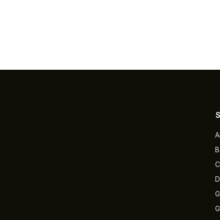
A
B
C
D
G
G