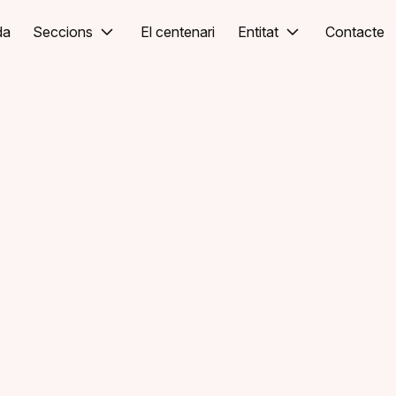
da
Seccions
El centenari
Entitat
Contacte