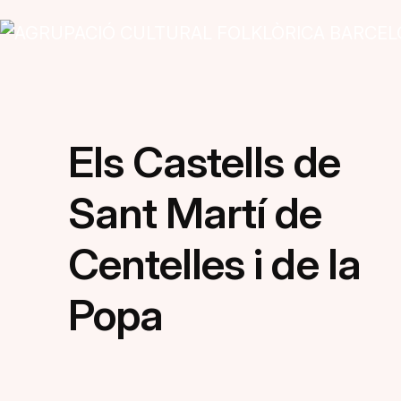
Vés al contingut
Navegació principal
Els Castells de
Sant Martí de
Centelles i de la
Popa