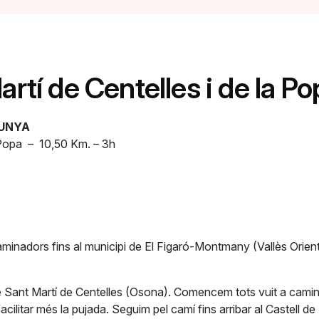
artí de Centelles i de la Po
LUNYA
a Popa – 10,50 Km. – 3h
inadors fins al municipi de El Figaró-Montmany (Vallès Orient
e Sant Martí de Centelles (Osona). Comencem tots vuit a camina
ilitar més la pujada. Seguim pel camí fins arribar al Castell de 