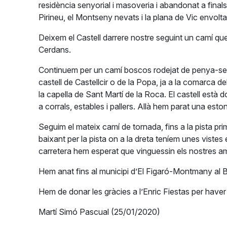
residència senyorial i masoveria i abandonat a final
Pirineu, el Montseny nevats i la plana de Vic envolta
Deixem el Castell darrere nostre seguint un camí que
Cerdans.
Continuem per un camí boscos rodejat de penya-segat
castell de Castellcir o de la Popa, ja a la comarca d
la capella de Sant Martí de la Roca. El castell est
a corrals, estables i pallers. Allà hem parat una est
Seguim el mateix camí de tornada, fins a la pista pr
baixant per la pista on a la dreta teníem unes vistes 
carretera hem esperat que vinguessin els nostres ami
Hem anat fins al municipi d’El Figaró-Montmany al 
Hem de donar les gràcies a l’Enric Fiestas per haver p
Martí Simó Pascual (25/01/2020)