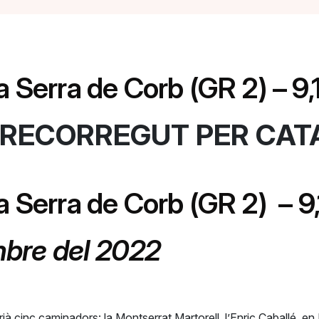
a Serra de Corb (GR 2) – 9
T RECORREGUT PER CA
a Serra de Corb (GR 2) – 9
mbre del 2022
rrià cinc caminadors: la Montserrat Martorell, l’Enric Caballé, 