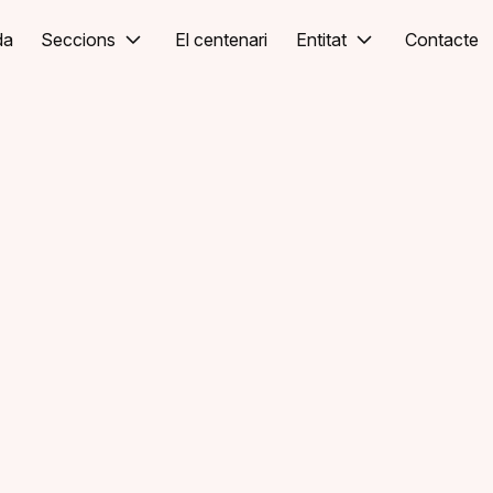
da
Seccions
El centenari
Entitat
Contacte