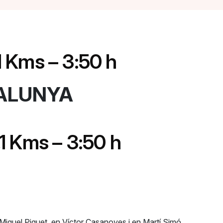
,1 Kms – 3:50 h
TALUNYA
,1 Kms – 3:50 h
en Miquel Piquet, en Víctor Casanoves i en Martí Simó