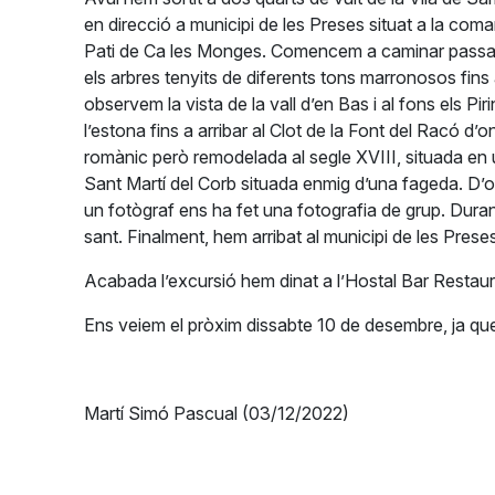
en direcció a municipi de les Preses situat a la com
Pati de Ca les Monges. Comencem a caminar passant 
els arbres tenyits de diferents tons marronosos fins
observem la vista de la vall d’en Bas i al fons els 
l’estona fins a arribar al Clot de la Font del Racó d’
romànic però remodelada al segle XVIII, situada en u
Sant Martí del Corb situada enmig d’una fageda. D’
un fotògraf ens ha fet una fotografia de grup. Duran
sant. Finalment, hem arribat al municipi de les Prese
Acabada l’excursió hem dinat a l’Hostal Bar Restaura
Ens veiem el pròxim dissabte 10 de desembre, ja que
Martí Simó Pascual (03/12/2022)