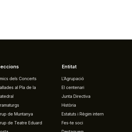
Seccions
Entitat
mics dels Concerts
L’Agrupació
allades al Pla de la
El centenari
atedral
Junta Directiva
ramaturgs
Història
rup de Muntanya
Estatuts i Règim intern
rup de Teatre Eduard
Fes-te soci
osta
Destaquem