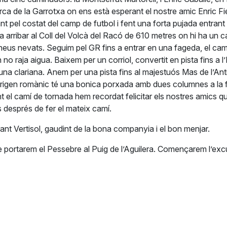
arca de la Garrotxa on ens està esperant el nostre amic Enric F
pel costat del camp de futbol i fent una forta pujada entrant 
 a arribar al Coll del Volcà del Racó de 610 metres on hi ha un
Pirineus nevats. Seguim pel GR fins a entrar en una fageda, el c
on no raja aigua. Baixem per un corriol, convertit en pista fins a
na clariana. Anem per una pista fins al majestuós Mas de l’Antig
origen romànic té una bonica porxada amb dues columnes a la 
t el camí de tornada hem recordat felicitar els nostres amics qu
s després de fer el mateix camí.
nt Vertisol, gaudint de la bona companyia i el bon menjar.
 portarem el Pessebre al Puig de l’Aguilera. Començarem l’exc