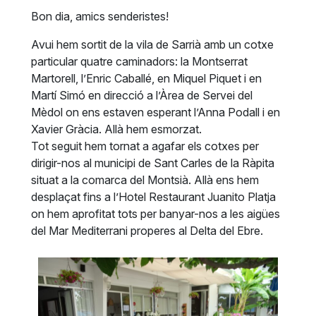
Bon dia, amics senderistes!
Avui hem sortit de la vila de Sarrià amb un cotxe
particular quatre caminadors: la Montserrat
Martorell, l’Enric Caballé, en Miquel Piquet i en
Martí Simó en direcció a l’Àrea de Servei del
Mèdol on ens estaven esperant l’Anna Podall i en
Xavier Gràcia. Allà hem esmorzat.
Tot seguit hem tornat a agafar els cotxes per
dirigir-nos al municipi de Sant Carles de la Ràpita
situat a la comarca del Montsià. Allà ens hem
desplaçat fins a l’Hotel Restaurant Juanito Platja
on hem aprofitat tots per banyar-nos a les aigües
del Mar Mediterrani properes al Delta del Ebre.