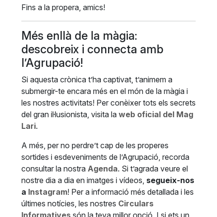
Fins a la propera, amics!
Més enllà de la màgia:
descobreix i connecta amb
l’Agrupació!
Si aquesta crònica t’ha captivat, t’animem a
submergir-te encara més en el món de la màgia i
les nostres activitats! Per conèixer tots els secrets
del gran il·lusionista, visita la
web oficial del Mag
Lari
.
A més, per no perdre’t cap de les properes
sortides i esdeveniments de l’Agrupació, recorda
consultar la nostra
Agenda
. Si t’agrada veure el
nostre dia a dia en imatges i vídeos,
segueix-nos
a
Instagram
! Per a informació més detallada i les
últimes notícies, les nostres
Circulars
Informatives
són la teva millor opció. I si ets un