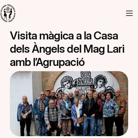
Vés al contingut
Navegació principal
Visita màgica a la Casa
dels Àngels del Mag Lari
amb l’Agrupació