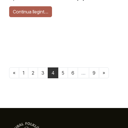
Continua llegint…
«
1
2
3
4
5
6
…
9
»